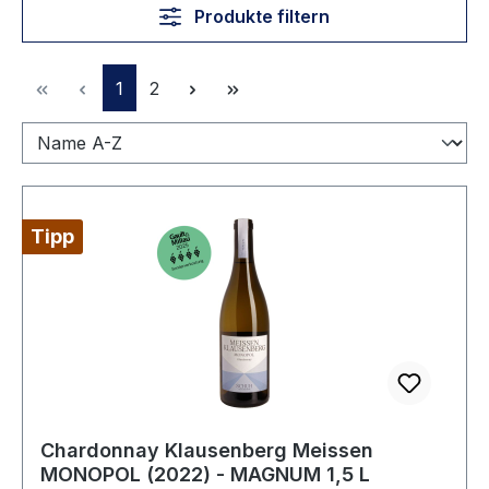
Produkte filtern
Seite
Seite
1
2
Tipp
Chardonnay Klausenberg Meissen
MONOPOL (2022) - MAGNUM 1,5 L