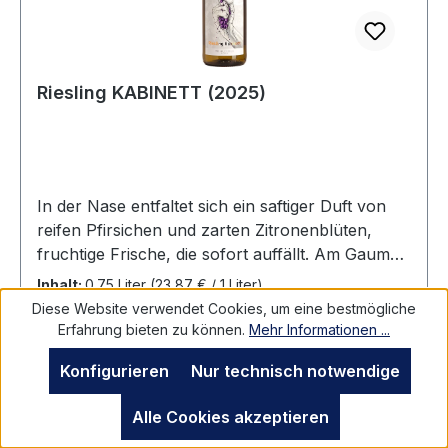
Meeresfrüchten oder asiatischen Speisen. Auch
zu fruchtigen Desserts passt er wunderbar und
rundet das Geschmackserlebnis perfekt ab.
Riesling KABINETT (2025)
In der Nase entfaltet sich ein saftiger Duft von
reifen Pfirsichen und zarten Zitronenblüten,
fruchtige Frische, die sofort auffällt. Am Gaumen
zeigt sich der Riesling Kabinett mit einer feinen
Inhalt:
0.75 Liter
(23,87 € / 1 Liter)
Balance zwischen Süße und Säure. Die
Diese Website verwendet Cookies, um eine bestmögliche
fruchtigen Aromen setzen sich fort und werden
Erfahrung bieten zu können.
Mehr Informationen ...
von einer spritzigen Zitrusnote begleitet, die den
Konfigurieren
Nur technisch notwendige
Wein erfrischend und belebend macht. Die
angenehme Restsüße sorgt für eine
Regulärer Preis:
17,90 €
Alle Cookies akzeptieren
harmonische Rundung und lässt den Wein weich
Preise inkl. MwSt. zzgl. Versandkosten
und geschmeidig erscheinen.