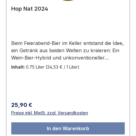
Hop Nat 2024
Beim Feierabend-Bier im Keller entstand die Idee,
ein Getränk aus beiden Welten zu kreieren: Ein
Wein-Bier-Hybrid und unkonventioneller
Spaßmacher aus der Experimentierwerkstatt –
Inhalt:
0.75 Liter
(34,53 € / 1 Liter)
ein mit zwei Aromahopfen gestopfter
Scheureben-Pet-Nat. Pet Nat? Pétillant Naturel
– das bedeutet frei übersetzt: natürlich
prickelnd. Typische Scheurebe-Aromen mit
Noten der Hopfen-Sorten Citra (Limette und
Regulärer Preis:
25,90 €
Mango) und Simcoe (Exotik). Saftige Säure,
Preise inkl. MwSt. zzgl. Versandkosten
verspieltes Mousseaux mit herb animierender
Hopfennote. Das perfekte Getränk für
In den Warenkorb
experimentierfreudige Genießer!