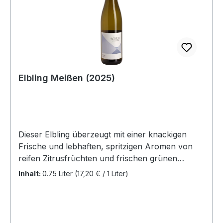
Elbling Meißen (2025)
Dieser Elbling überzeugt mit einer knackigen
Frische und lebhaften, spritzigen Aromen von
reifen Zitrusfrüchten und frischen grünen
Äpfeln, die dich sofort nach mehr verlangen
Inhalt:
0.75 Liter
(17,20 € / 1 Liter)
lassen. Mit seiner federleichten Struktur und der
angenehm belebenden Säure besitzt er einen
enormen Trinkfluss. Das macht ihn zum idealen
Begleiter für einen entspannten Abend mit