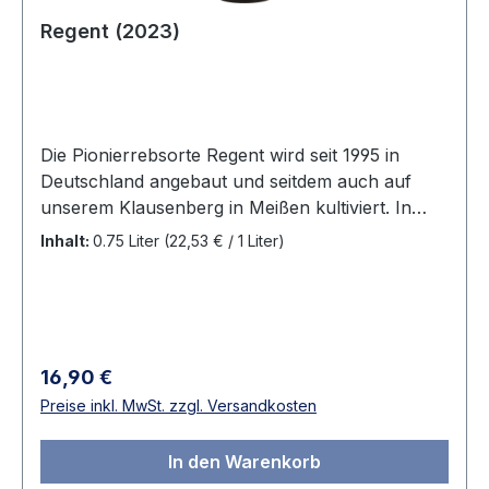
Regent (2023)
Die Pionierrebsorte Regent wird seit 1995 in
Deutschland angebaut und seitdem auch auf
unserem Klausenberg in Meißen kultiviert. In
Sachsen beträgt die mit dieser Sorte bestockte
Inhalt:
0.75 Liter
(22,53 € / 1 Liter)
Rebfläche zurzeit circa 9 ha. Im Meißner
Klausenberg, Sachsens kleinster eingetragener
Einzellage, die im Alleinbesitz des Weingutes ist,
gedeihen die Trauben für diesen Wein auf
Granit-Syenit-Verwitterungsböden. Die die
Regulärer Preis:
16,90 €
Sonnenenergie speichernden Terrassenmauern
Preise inkl. MwSt. zzgl. Versandkosten
bieten mit ihrem wärmenden Umfeld die besten
Voraussetzungen für unsere Qualitätsweine.
In den Warenkorb