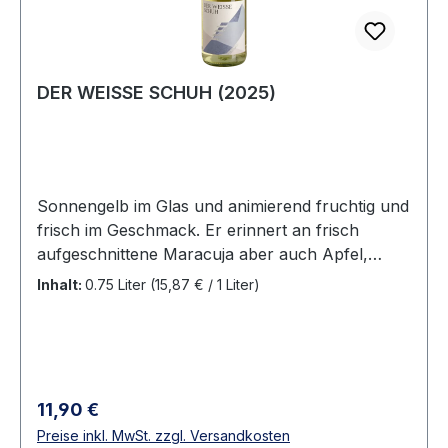
DER WEISSE SCHUH (2025)
Sonnengelb im Glas und animierend fruchtig und
frisch im Geschmack. Er erinnert an frisch
aufgeschnittene Maracuja aber auch Apfel,
Pfirsich und Honigmelone. Ein gut abgestimmtes
Inhalt:
0.75 Liter
(15,87 € / 1 Liter)
Säure-Restsüße-Spiel. Er ist fruchtig, frisch und
lädt zum entspannten Genießen ein. Ein
hervorragender Begleiter für Grillabende, die
Party am Baggersee, Festivalfeeling oder das
Picknick im Grünen.
Regulärer Preis:
11,90 €
Preise inkl. MwSt. zzgl. Versandkosten