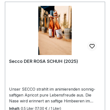
Secco DER ROSA SCHUH (2025)
Unser SECCO strahlt im animierenden sonnig-
saftigen Apricot pure Lebensfreude aus. Die
Nase wird erinnert an saftige Himbeeren im
Zusammenspiel mit reifen Aprikosen und
Inhalt:
0.5 Liter
(17,00 € / 1 Liter)