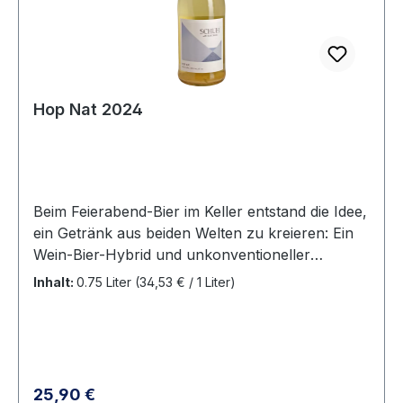
und präzise, mit zurückhaltender Frucht, fein
eingebundener Säure und einem langen,
eleganten Nachhall.
Hop Nat 2024
Beim Feierabend-Bier im Keller entstand die Idee,
ein Getränk aus beiden Welten zu kreieren: Ein
Wein-Bier-Hybrid und unkonventioneller
Spaßmacher aus der Experimentierwerkstatt –
Inhalt:
0.75 Liter
(34,53 € / 1 Liter)
ein mit zwei Aromahopfen gestopfter
Scheureben-Pet-Nat. Pet Nat? Pétillant Naturel
– das bedeutet frei übersetzt: natürlich
prickelnd. Typische Scheurebe-Aromen mit
Noten der Hopfen-Sorten Citra (Limette und
Regulärer Preis:
25,90 €