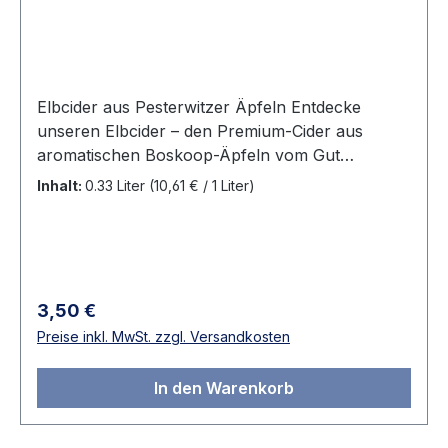
Elbcider aus Pesterwitzer Äpfeln Entdecke
unseren Elbcider – den Premium-Cider aus
aromatischen Boskoop-Äpfeln vom Gut
Pesterwitz. Mit seinem erfrischend trockenen
Inhalt:
0.33 Liter
(10,61 € / 1 Liter)
Geschmack, der feinen Pérlage und den
vollfruchtigen Aromen der traditionellen
Apfelsorte verbindet der Elbcider echten Genuss
mit der Frische der Elblandschaft. Jeder Schluck
begeistert mit einer angenehm pikanten Note
Regulärer Preis:
3,50 €
und macht Lust auf mehr.Ob an warmen
Preise inkl. MwSt. zzgl. Versandkosten
Sommertagen, als stilvoller Aperitif oder
gemeinsam mit Freunden auf der nächsten Feier
In den Warenkorb
– er ist der perfekte Begleiter für besondere
Genussmomente.