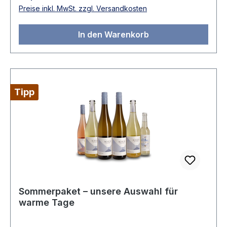
Mango) und Simcoe (Exotik). Saftige Säure,
Preise inkl. MwSt. zzgl. Versandkosten
verspieltes Mousseaux mit herb animierender
Hopfennote. Das perfekte Getränk für
In den Warenkorb
experimentierfreudige Genießer!
Tipp
Sommerpaket – unsere Auswahl für
warme Tage