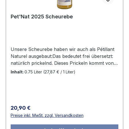
Pet'Nat 2025 Scheurebe
Unsere Scheurebe haben wir auch als Pétillant
Naturel ausgebaut:Das bedeutet frei übersetzt:
natürlich prickelnd. Dieses Prickeln kommt von
natürlicher Kohlensäure, die bei der ersten
Inhalt:
0.75 Liter
(27,87 € / 1 Liter)
Gärung direkt in der Flasche entsteht, ohne
Zusatz von Zucker oder Hefen. In der Flasche
reift also das, was die Natur uns aus dem
Weinberg gibt. Für unseren Pét Nat füllen wir
den bereits leicht gärenden Most auf die Flasche,
Regulärer Preis:
20,90 €
wo er fertig durchgären darf. Unfiltriert bleibt
Preise inkl. MwSt. zzgl. Versandkosten
noch ein leichter Trub zurück, der die
Natürlichkeit unseres Pét Nats betont.Unser Pét