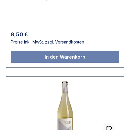
erfrischender Limette. Ein Secco mit angenehm
leichter Perlage der Appetit auf Sommer, Sonne
und Heiterkeit macht. Die prickelnde Alternative
zum Sekt!
Regulärer Preis:
8,50 €
Preise inkl. MwSt. zzgl. Versandkosten
In den Warenkorb