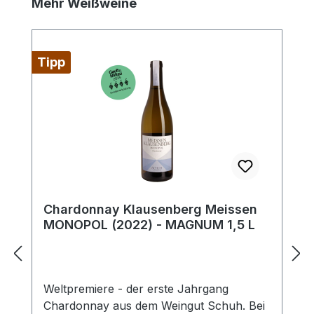
Produktgalerie überspringen
Mehr Weißweine
Tipp
Chardonnay Klausenberg Meissen
MONOPOL (2022) - MAGNUM 1,5 L
Weltpremiere - der erste Jahrgang
Chardonnay aus dem Weingut Schuh. Bei