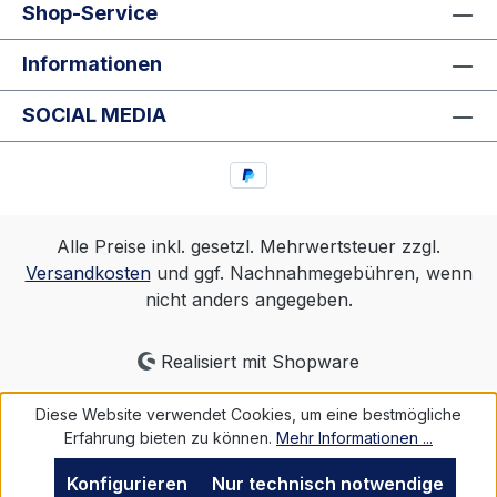
Shop-Service
der Chardonnay von seiner wilden Hefe
getrennt, um ein weiteres Jahr im
Informationen
Barrique zu verbringen. Abgefüllt wurde
ohne jegliche Filtration - so wie die Natur
SOCIAL MEDIA
es gibt.Das sagt der Gault & Millau:
Weinbeschreibung:Viel Kraft schon in der
Nase mit intensiver, reifer Apfelaromatik,
Nüssen und Kakao. Wird nie fett, obwohl
er so viel mitbringt.Foodpairing:Steinbutt
Alle Preise inkl. gesetzl. Mehrwertsteuer zzgl.
vom Grill mit Vanille-Tomaten
Versandkosten
und ggf. Nachnahmegebühren, wenn
nicht anders angegeben.
Realisiert mit Shopware
Diese Website verwendet Cookies, um eine bestmögliche
Erfahrung bieten zu können.
Mehr Informationen ...
Konfigurieren
Nur technisch notwendige