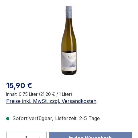
Bildergalerie überspringen
Regulärer Preis:
15,90 €
Inhalt:
0.75 Liter
(21,20 € / 1 Liter)
Preise inkl. MwSt. zzgl. Versandkosten
Sofort verfügbar, Lieferzeit: 2-5 Tage
Produkt Anzahl: Gib den gewünschten We