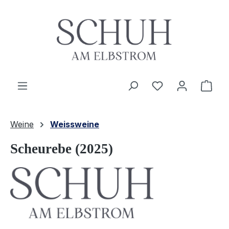
Zum Hauptinhalt springen
Du hast 0 Produ
Ware
Weine
Weissweine
Scheurebe (2025)