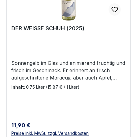
DER WEISSE SCHUH (2025)
Sonnengelb im Glas und animierend fruchtig und
frisch im Geschmack. Er erinnert an frisch
aufgeschnittene Maracuja aber auch Apfel,
Pfirsich und Honigmelone. Ein gut abgestimmtes
Inhalt:
0.75 Liter
(15,87 € / 1 Liter)
Säure-Restsüße-Spiel. Er ist fruchtig, frisch und
lädt zum entspannten Genießen ein. Ein
hervorragender Begleiter für Grillabende, die
Party am Baggersee, Festivalfeeling oder das
Picknick im Grünen.
Regulärer Preis:
11,90 €
Preise inkl. MwSt. zzgl. Versandkosten