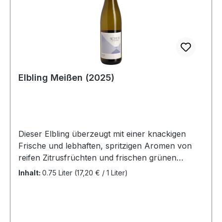
Elbling Meißen (2025)
Dieser Elbling überzeugt mit einer knackigen
Frische und lebhaften, spritzigen Aromen von
reifen Zitrusfrüchten und frischen grünen
Äpfeln, die dich sofort nach mehr verlangen
Inhalt:
0.75 Liter
(17,20 € / 1 Liter)
lassen. Mit seiner federleichten Struktur und der
angenehm belebenden Säure besitzt er einen
enormen Trinkfluss. Das macht ihn zum idealen
Begleiter für einen entspannten Abend mit