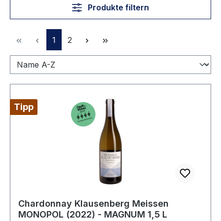
Produkte filtern
Seite
Seite
1
2
Tipp
Chardonnay Klausenberg Meissen
MONOPOL (2022) - MAGNUM 1,5 L