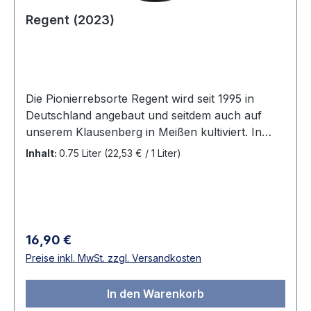
Regent (2023)
Die Pionierrebsorte Regent wird seit 1995 in
Deutschland angebaut und seitdem auch auf
unserem Klausenberg in Meißen kultiviert. In
Sachsen beträgt die mit dieser Sorte bestockte
Inhalt:
0.75 Liter
(22,53 € / 1 Liter)
Rebfläche zurzeit circa 9 ha. Im Meißner
Klausenberg, Sachsens kleinster eingetragener
Einzellage, die im Alleinbesitz des Weingutes ist,
gedeihen die Trauben für diesen Wein auf
Granit-Syenit-Verwitterungsböden. Die die
Regulärer Preis:
16,90 €
Sonnenenergie speichernden Terrassenmauern
Preise inkl. MwSt. zzgl. Versandkosten
bieten mit ihrem wärmenden Umfeld die besten
Voraussetzungen für unsere Qualitätsweine.
In den Warenkorb