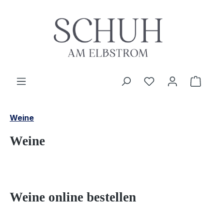
Zum Hauptinhalt springen
Du hast 0 Produ
Ware
Weine
Weine
Weine online bestellen