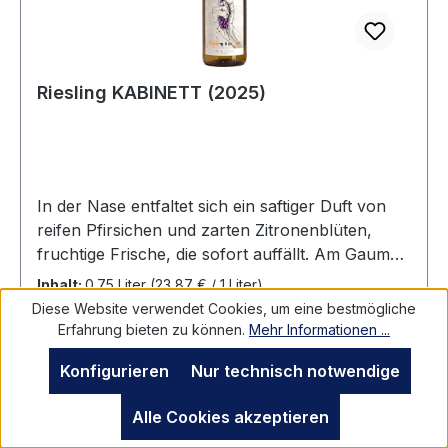
Meeresfrüchten oder asiatischen Speisen. Auch
zu fruchtigen Desserts passt er wunderbar und
rundet das Geschmackserlebnis perfekt ab.
Riesling KABINETT (2025)
In der Nase entfaltet sich ein saftiger Duft von
reifen Pfirsichen und zarten Zitronenblüten,
fruchtige Frische, die sofort auffällt. Am Gaumen
zeigt sich der Riesling Kabinett mit einer feinen
Inhalt:
0.75 Liter
(23,87 € / 1 Liter)
Balance zwischen Süße und Säure. Die
Diese Website verwendet Cookies, um eine bestmögliche
fruchtigen Aromen setzen sich fort und werden
Erfahrung bieten zu können.
Mehr Informationen ...
von einer spritzigen Zitrusnote begleitet, die den
Konfigurieren
Nur technisch notwendige
Wein erfrischend und belebend macht. Die
angenehme Restsüße sorgt für eine
Regulärer Preis:
17,90 €
Alle Cookies akzeptieren
harmonische Rundung und lässt den Wein weich
Preise inkl. MwSt. zzgl. Versandkosten
und geschmeidig erscheinen.