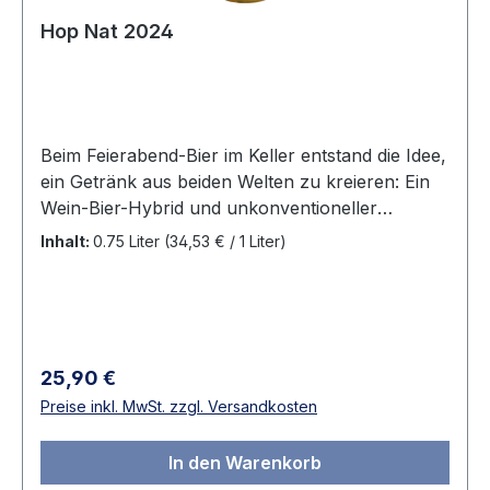
Hop Nat 2024
Beim Feierabend-Bier im Keller entstand die Idee,
ein Getränk aus beiden Welten zu kreieren: Ein
Wein-Bier-Hybrid und unkonventioneller
Spaßmacher aus der Experimentierwerkstatt –
Inhalt:
0.75 Liter
(34,53 € / 1 Liter)
ein mit zwei Aromahopfen gestopfter
Scheureben-Pet-Nat. Pet Nat? Pétillant Naturel
– das bedeutet frei übersetzt: natürlich
prickelnd. Typische Scheurebe-Aromen mit
Noten der Hopfen-Sorten Citra (Limette und
Regulärer Preis:
25,90 €
Mango) und Simcoe (Exotik). Saftige Säure,
Preise inkl. MwSt. zzgl. Versandkosten
verspieltes Mousseaux mit herb animierender
Hopfennote. Das perfekte Getränk für
In den Warenkorb
experimentierfreudige Genießer!