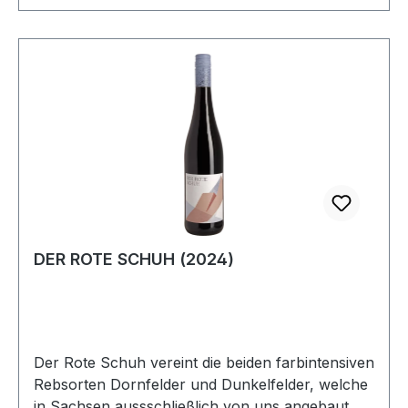
harmonische Balance zwischen feiner
Fruchtsüße und lebendiger Säure – trocken
ausgebaut, aber angenehm rund und nicht
übermäßig herb.Ein unkomplizierter, aber
charaktervoller Sommerwein, der auf Balkon,
Terrasse oder einfach als Begleiter sonniger
Momente begeistert – oder um sich ein kleines
Stück Sommer ins Glas zu holen.
DER ROTE SCHUH (2024)
Der Rote Schuh vereint die beiden farbintensiven
Rebsorten Dornfelder und Dunkelfelder, welche
in Sachsen aussschließlich von uns angebaut